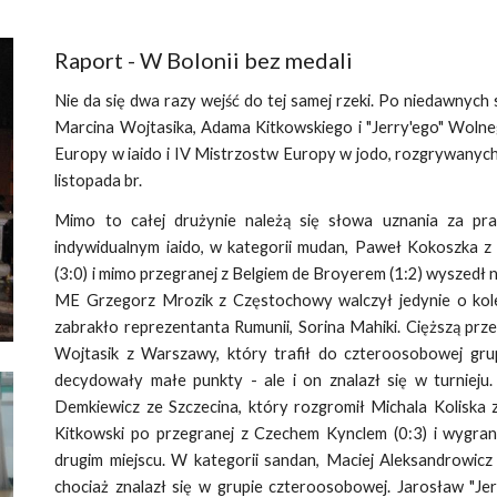
Raport - W Bolonii bez medali
Nie da się dwa razy wejść do tej samej rzeki. Po niedawnyc
Marcina Wojtasika, Adama Kitkowskiego i "Jerry'ego" Wolneg
Europy w iaido i IV Mistrzostw Europy w jodo, rozgrywanych
listopada br.
Mimo to całej drużynie należą się słowa uznania za pra
indywidualnym iaido, w kategorii mudan, Paweł Kokoszka z
(3:0) i mimo przegranej z Belgiem de Broyerem (1:2) wyszedł n
ME Grzegorz Mrozik z Częstochowy walczył jedynie o kole
zabrakło reprezentanta Rumunii, Sorina Mahiki. Cięższą prz
Wojtasik z Warszawy, który trafił do czteroosobowej grupy
decydowały małe punkty - ale i on znalazł się w turnieju
Demkiewicz ze Szczecina, który rozgromił Michala Koliska z
Kitkowski po przegranej z Czechem Kynclem (0:3) i wygran
drugim miejscu. W kategorii sandan, Maciej Aleksandrowicz 
chociaż znalazł się w grupie czteroosobowej. Jarosław "Je