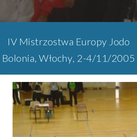
I
V
Mistrzostwa Europy Jodo
Bolonia
,
Włochy
,
2
-
4
/11/200
5