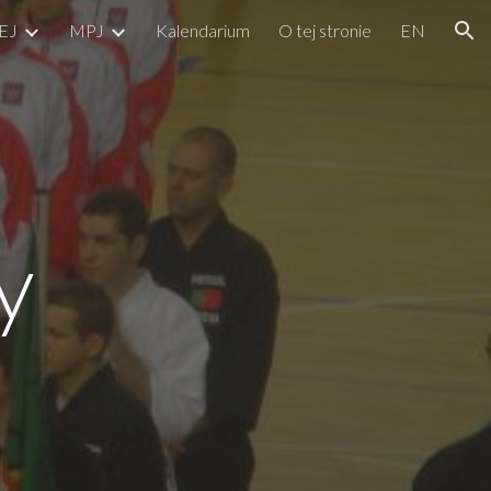
EJ
MPJ
Kalendarium
O tej stronie
EN
ion
y