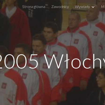
Strona główna
Zawodnicy
Wywiady
M
ip to main content
Skip to navigat
200
5
Włoch