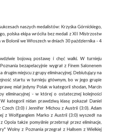
h sukcesach naszych medalistów: Krzyśka Górnickiego,
o, polska ekipa wróciła bez medali z XII Mistrzostw
 w Bolonii we Włoszech w dniach 30 października - 4
wdziwie bojową postawę i chęć walki. W turnieju
 Poznania bezapelacyjnie wygrał z Finem Salonenem
a drugim miejscu z grupy eliminacyjnej. Debiutujący na
jność startu w turnieju głównym, bo w jego grupie
eprawę miał jedyny Polak w kategorii shodan, Marcin
 eliminacyjnej - w której o ostatecznej kolejności
. W kategorii nidan prawdziwą klasę pokazał Daniel
 Czech (3:0) i Jennifer Michou z Austrii (3:0). Adam
ej z Wolfgangiem Marko z Austrii (3:0) wyszedł na
z Opola także pomyślnie przebrnął przez eliminacje,
rry" Wolny z Poznania przegrał z Hallsem z Wielkiej