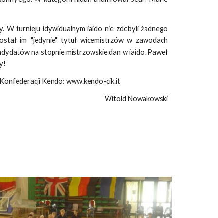
y. W turnieju idywidualnym iaido nie zdobyli żadnego
został im "jedynie" tytuł wicemistrzów w zawodach
ndydatów na stopnie mistrzowskie dan w iaido. Paweł
y!
j Konfederacji Kendo: www.kendo-cik.it
Witold Nowakowski