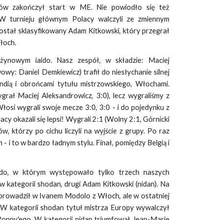
ków zakończył start w ME. Nie powiodło się też
W turnieju głównym Polacy walczyli ze zmiennym
 został sklasyfikowany Adam Kitkowski, który przegrał
łoch.
użynowym iaido. Nasz zespół, w składzie: Maciej
wy: Daniel Demkiewicz) trafił do niesłychanie silnej
landią i obrońcami tytułu mistrzowskiego, Włochami.
grał Maciej Aleksandrowicz, 3:0), lecz wygraliśmy z
łosi wygrali swoje mecze 3:0, 3:0 - i do pojedynku z
y okazali się lepsi! Wygrali 2:1 (Wolny 2:1, Górnicki
w, którzy po cichu liczyli na wyjście z grupy. Po raz
- i to w bardzo ładnym stylu. Finał, pomiędzy Belgią i
odo, w którym występowało tylko trzech naszych
 kategorii shodan, drugi Adam Kitkowski (nidan). Na
 prowadził w Ivanem Modolo z Włoch, ale w ostatniej
i. W kategorii shodan tytuł mistrza Europy wywalczył
 Ronny'ego. W kategorii nidan triumfował Jean-Marie