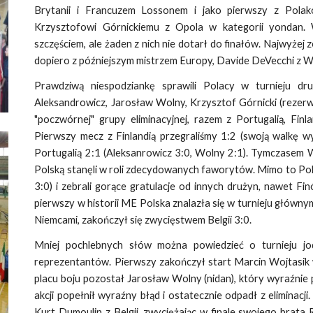
Brytanii i Francuzem Lossonem i jako pierwszy z Pola
Krzysztofowi Górnickiemu z Opola w kategorii yondan. 
szczęściem, ale żaden z nich nie dotarł do finałów. Najwyżej
dopiero z późniejszym mistrzem Europy, Davide DeVecchi z W
Prawdziwą niespodziankę sprawili Polacy w turnieju dr
Aleksandrowicz, Jarosław Wolny, Krzysztof Górnicki (rezerwo
"poczwórnej" grupy eliminacyjnej, razem z Portugalią, Fin
Pierwszy mecz z Finlandią przegraliśmy 1:2 (swoją walkę wy
Portugalią 2:1 (Aleksanrowicz 3:0, Wolny 2:1). Tymczasem W
Polską stanęli w roli zdecydowanych faworytów. Mimo to Polac
3:0) i zebrali gorące gratulacje od innych drużyn, nawet Finó
pierwszy w historii ME Polska znalazła się w turnieju głównym 
Niemcami, zakończył się zwycięstwem Belgii 3:0.
Mniej pochlebnych słów można powiedzieć o turnieju j
reprezentantów. Pierwszy zakończył start Marcin Wojtasik w
placu boju pozostał Jarosław Wolny (nidan), który wyraźnie
akcji popełnił wyraźny błąd i ostatecznie odpadł z eliminacj
Kurt Dumoulin z Belgii, zwyciężając w finale swojego brata