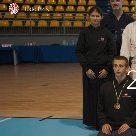
Jodo PZK
Sk