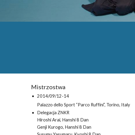
Mistrzostwa
201
4
/09/1
2
-1
4
Palazzo dello Sport “Parco Ruffini”, Torino, Italy
Delegacja ZNKR
Hiroshi Arai, Hanshi 8 Dan
Genji Kurogo, Hanshi 8 Dan
Susumu Yasumaru, Kyoshi 8 Dan