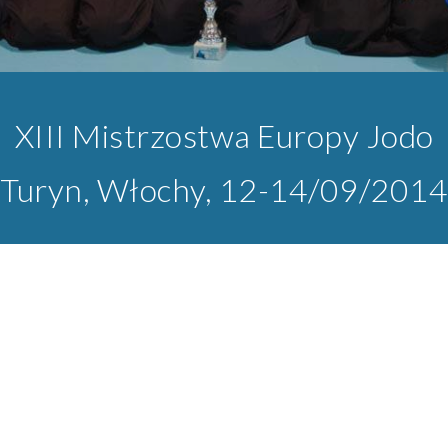
XIII Mistrzostwa Europy Jodo
Turyn, Wł
ochy, 1
2
-1
4
/09/201
4