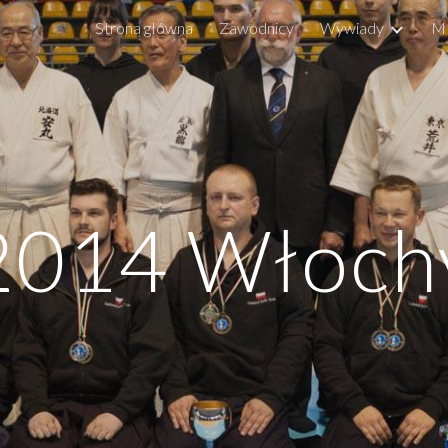
Strona główna
Zawodnicy
Wywiady
M
ip to main content
Skip to navigat
201
4
Włoch