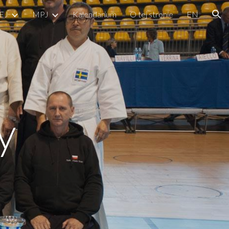
EJ
MPJ
Kalendarium
O tej stronie
EN
ion
y