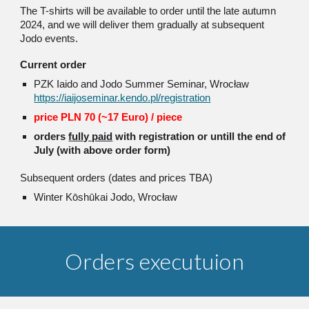
The T-shirts will be available to order until the late autumn
2024, and we will deliver them gradually at subsequent
Jodo events.
Current
order
PZK Iaido and Jodo Summer Seminar, Wrocław
https://iaijoseminar.kendo.pl/registration
price PLN 70 (
~17
Euro) / piece
orders
fully paid
with registration or untill the end of
July (with above order form)
Subsequent orders (dates and prices TBA)
Winter Kōshūkai Jodo, Wrocław
Orders executuion