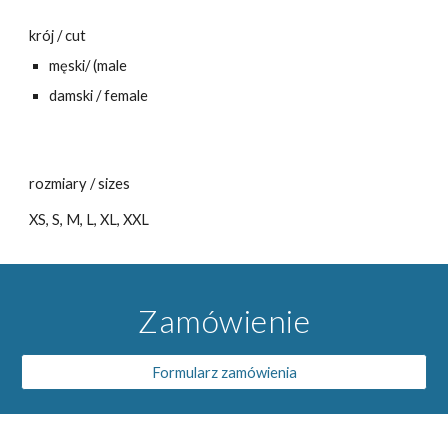
krój / cut
męski/ (male
damski / female
rozmiary / sizes
XS, S, M, L, XL, XXL
Zamówienie
Formularz zamówienia